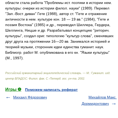
области стала работа "Проблемы ист. поэтики в истории нем.
культуры: очерки из истории филол. науки" (1989). Перевел
"Зап.-Вост. диван" Гете (1988), автор ст. "Гете и отражение
античности в нем. культуре кон. 18 — 19 вв." (1984), "Гете и
поэзия Востока" (1985) и др., переводил Шиллера, Гердера,
Шеллинга, Ницше и др. Разрабатывал концепцию "риторич.
культуры", создал ориг. типологию "культур слова", сменявших
друг друга на протяжении 16—20 вв. Занимался историей и
теорией музыки, сторонник идеи единства гуманит. наук.
Библиогр. работ М. опубликована в его кн. "Языки культуры"
(М., 1997).
Российский гуманитарный энциклопедический словарь. — М.: Гуманит. изд.
центр ВЛАДОС: Филол. фак. С.-Петерб. гос. ун-та
.
2002
.
Игры ⚽
Поможем написать реферат
Михаил Фёдорович
Михайлов Макс.
Дормидонтович