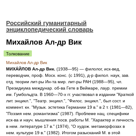
Российский гуманитарный
энциклопедический словарь
Михайлов Ал-др Вик
Толкование
Михайлов Ал-др Вик
МИХА́ЙЛОВ Ал-др Вик.
(1938—95) — филолог, иск-вед,
переводчик, проф. Моск. конс. (с 1991), д-р филол. наук, зав.
отд. теории лит-ры Ин-та мир. лит-ры РАН (1988—95), чл.
Президиума междунар. об-ва Гете в Веймаре, лаур. премии
им. Гумбольдта. В 1960—70-х гг. участвовал в издании "Краткой
лит. энцикл.", "Театр. энцикл.", "Филос. энцикл.", был сост. и
коммент. кн. "Музык. эстетика Германии 19 в." в 2 т. (1981—82),
"Поэзия нем. романтизма" (1987). Проблеме нац. специфики
иск-ва и науч. мышления посв. работы М. "Характер и личность
в нем. литературе 17 в." (1974), "О худож. метаморфозах в
нем. культуре 19 в." (1982). Итогом разысканий М. в этой